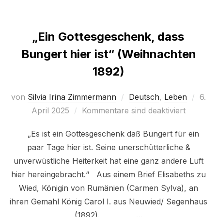
„Ein Gottesgeschenk, dass
Bungert hier ist“ (Weihnachten
1892)
Veröf
von
Silvia Irina Zimmermann
Deutsch
,
Leben
6.
am
April 2025
Kommentare sind deaktiviert
„Es ist ein Gottesgeschenk daß Bungert für ein
paar Tage hier ist. Seine unerschütterliche &
unverwüstliche Heiterkeit hat eine ganz andere Luft
hier hereingebracht.“ Aus einem Brief Elisabeths zu
Wied, Königin von Rumänien (Carmen Sylva), an
ihren Gemahl König Carol I. aus Neuwied/ Segenhaus
(1892). …