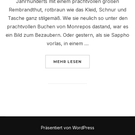
Jahrhunderts mit einem prachtvollen großen
Rembrandthut, rotbraun wie das Kleid, Schnur und
Tasche ganz stilgemäß. Wie sie neulich so unter den
prachtvollen Buchen von Monrepos dastand, war es
ein Bild zum Bezaubern. Oder gestern, als sie Sappho
vorlas, in einem …
ÜBER „DIE POESIE DER KLEIDE
MEHR
LESEN
Präsentiert von WordPress