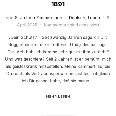
1891
Veröf
von
Silvia Irina Zimmermann
Deutsch
,
Leben
6.
am
April 2025
Kommentare sind deaktiviert
„Dein Schutz? – Seit zwanzig Jahren sage ich Dir:
Roggenbach ist mein Todfeind. Und jedesmal sagst
Du: ‚Ach bah! ich komme sehr gut mit ihm zurecht!‘
Und was geschieht? Seit 2 Jahren ist er bemüht, mich
als geisteskrank hinzustellen. Meine Kammerfrau, die
Du noch als Vertrauensperson betrachtest, obgleich
ich Dir gesagt habe, daß sie meine …
ÜBER „BRIEF AN KÖNIG CAROL 
MEHR
LESEN