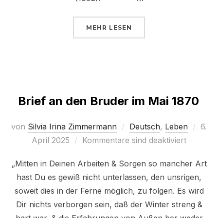
ÜBER „„EIN GOTTESGESCHENK,
MEHR
LESEN
Brief an den Bruder im Mai 1870
Veröf
von
Silvia Irina Zimmermann
Deutsch
,
Leben
6.
am
April 2025
Kommentare sind deaktiviert
„Mitten in Deinen Arbeiten & Sorgen so mancher Art
hast Du es gewiß nicht unterlassen, den unsrigen,
soweit dies in der Ferne möglich, zu folgen. Es wird
Dir nichts verborgen sein, daß der Winter streng &
hart war, & die Erfahrungen von Außen her weder