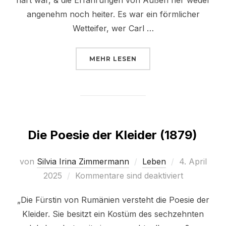
angenehm noch heiter. Es war ein förmlicher
Wetteifer, wer Carl …
ÜBER „BRIEF AN DEN BRUDER 
MEHR
LESEN
Die Poesie der Kleider (1879)
Veröffentlic
von
Silvia Irina Zimmermann
Leben
4. April
am
2025
Kommentare sind deaktiviert
„Die Fürstin von Rumänien versteht die Poesie der
Kleider. Sie besitzt ein Kostüm des sechzehnten