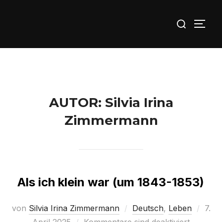
Zu
Suchen
Inhalten
SEIT
nach:
springen
AUTOR:
Silvia Irina
Zimmermann
Als ich klein war (um 1843-1853)
Veröf
von
Silvia Irina Zimmermann
Deutsch
,
Leben
7.
am
April 2025
Kommentare sind deaktiviert