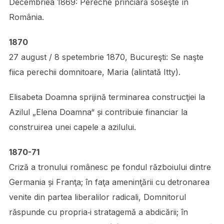
Decembriea 1869: Pereche princiară soseşte în
România.
1870
27 august / 8 spetembrie 1870, Bucureşti: Se naşte
fiica perechii domnitoare, Maria (alintată Itty).
Elisabeta Doamna sprijină terminarea construcţiei la
Azilul „Elena Doamna“ și contribuie financiar la
construirea unei capele a azilului.
1870-71
Criză a tronului românesc pe fondul războiului dintre
Germania și Franţa; în faţa ameninţării cu detronarea
venite din partea liberalilor radicali, Domnitorul
răspunde cu propria‑i stratagemă a abdicării; în