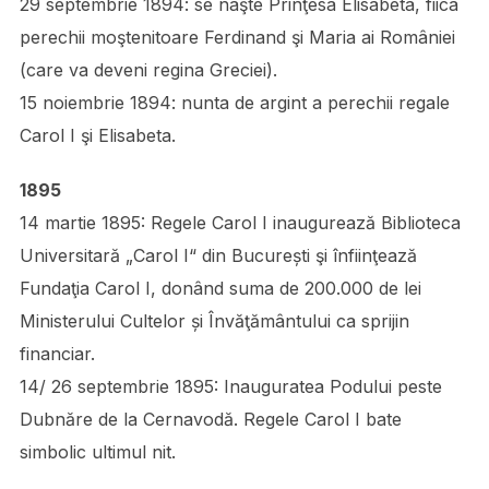
29 septembrie 1894: se naşte Prinţesa Elisabeta, fiica
perechii moştenitoare Ferdinand şi Maria ai României
(care va deveni regina Greciei).
15 noiembrie 1894: nunta de argint a perechii regale
Carol I şi Elisabeta.
1895
14 martie 1895: Regele Carol I inaugurează Biblioteca
Universitară „Carol I“ din București şi înfiinţează
Fundaţia Carol I, donând suma de 200.000 de lei
Ministerului Cultelor și Învăţământului ca sprijin
financiar.
14/ 26 septembrie 1895: Inauguratea Podului peste
Dubnăre de la Cernavodă. Regele Carol I bate
simbolic ultimul nit.