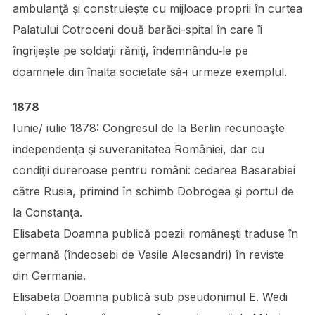
ambulanţă și construiește cu mijloace proprii în curtea
Palatului Cotroceni două barăci-spital în care îi
îngrijește pe soldaţii răniţi, îndemnându‑le pe
doamnele din înalta societate să‑i urmeze exemplul.
1878
Iunie/ iulie 1878: Congresul de la Berlin recunoaşte
independenţa şi suveranitatea României, dar cu
condiţii dureroase pentru români: cedarea Basarabiei
către Rusia, primind în schimb Dobrogea şi portul de
la Constanţa.
Elisabeta Doamna publică poezii româneşti traduse în
germană (îndeosebi de Vasile Alecsandri) în reviste
din Germania.
Elisabeta Doamna publică sub pseudonimul E. Wedi