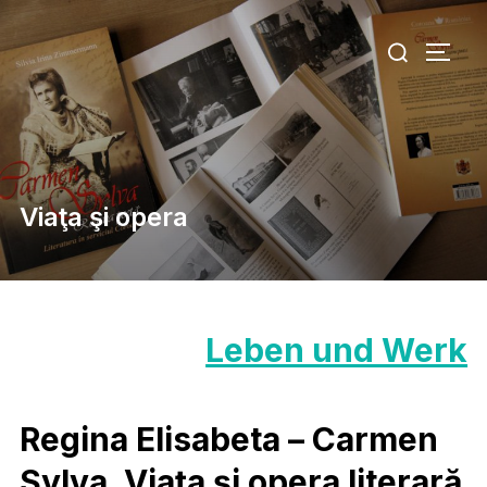
Zu
Suchen
Inhalten
SEIT
nach:
springen
Viaţa şi opera
Leben und Werk
Regina Elisabeta – Carmen
Sylva. Viaţa şi opera literară