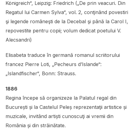
Königreich“, Leipzig: Friedrich („De prin veacuri. Din
Regatul lui Carmen Sylva“, vol. 2, conţinând povestiri
şi legende româneşti de la Decebal şi până la Carol I,
repovestite pentru copii; volum dedicat poetului V.
Alecsandri)
Elisabeta traduce în germană romanul scriitorului
francez Pierre Loti, „Pecheurs d’Islande“:
„Islandfischer“, Bonn: Strauss.
1886
Regina începe să organizeze la Palatul regal din
București și la Castelul Peleș reprezentaţii artistice și
muzicale, invitând artiști cunoscuţi ai vremii din
România și din străinătate.