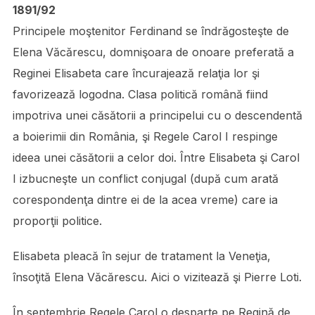
1891/92
Principele moştenitor Ferdinand se îndrăgosteşte de
Elena Văcărescu, domnişoara de onoare preferată a
Reginei Elisabeta care încurajează relaţia lor şi
favorizează logodna. Clasa politică română fiind
impotriva unei căsătorii a principelui cu o descendentă
a boierimii din România, şi Regele Carol I respinge
ideea unei căsătorii a celor doi. Între Elisabeta şi Carol
I izbucneşte un conflict conjugal (după cum arată
corespondenţa dintre ei de la acea vreme) care ia
proporţii politice.
Elisabeta pleacă în sejur de tratament la Veneţia,
însoţită Elena Văcărescu. Aici o vizitează şi Pierre Loti.
În septembrie Regele Carol o desparte pe Regină de